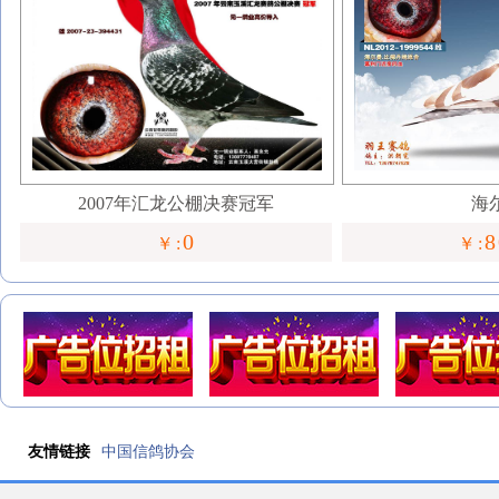
2007年汇龙公棚决赛冠军
海
0
8
￥:
￥:
友情链接
中国信鸽协会